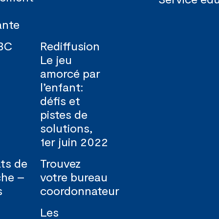
ante
 BC
Rediffusion
Le jeu
amorcé par
l’enfant:
défis et
pistes de
solutions,
1er juin 2022
ts de
Trouvez
che –
votre bureau
s
coordonnateur
Les