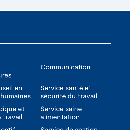
s
Communication
ures
seil en
Service santé et
 humaines
sécurité du travail
idique et
Service saine
 travail
alimentation
catif
Service de gestion