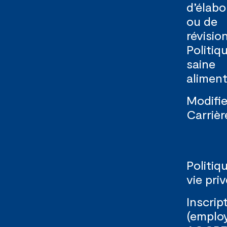
d’élabo
ou de
révisio
Politiq
saine
aliment
Modifie
Carrièr
Politiq
vie pri
Inscrip
(emplo