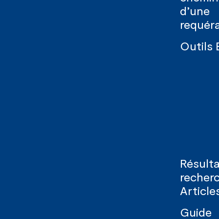
d’une
requér
Outils
Résulta
recher
Article
Guide