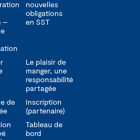
ration
nouvelles
obligations
n –
en SST
ue
ation
r
Le plaisir de
e
manger, une
responsabilité
partagée
ue de
Inscription
vée
(partenaire)
tion
Tableau de
yé
bord