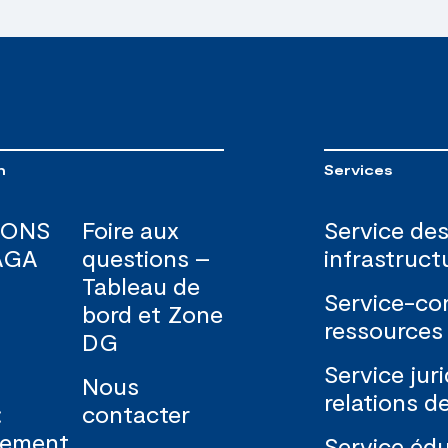
n
Services
IONS
Foire aux
Service de
AGA
questions –
infrastruct
Tableau de
Service-con
bord et Zone
ressources
DG
Service jur
Nous
relations de
:
contacter
nement
Service édu